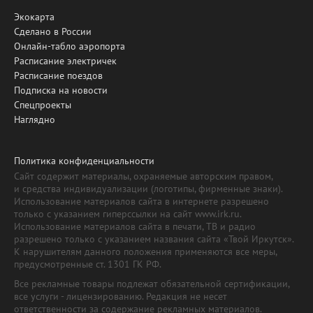
Экокарта
Сделано в России
Онлайн-табло аэропорта
Расписание электричек
Расписание поездов
Подписка на новости
Спецпроекты
Наглядно
Политика конфиденциальности
Сайт содержит материалы, охраняемые авторским правом,
и средства индивидуализации (логотипы, фирменные знаки).
Использование материалов сайта в интернете разрешено
только с указанием гиперссылки на сайт www.irk.ru.
Использование материалов сайта в печати, ТВ и радио
разрешено только с указанием названия сайта «Твой Иркутск».
К нарушителям данного положения применяются все меры,
предусмотренные ст. 1301 ГК РФ.
Все рекламные товары подлежат обязательной сертификации,
все услуги - лицензированию. Редакция не несет
ответственности за содержание рекламных материалов.