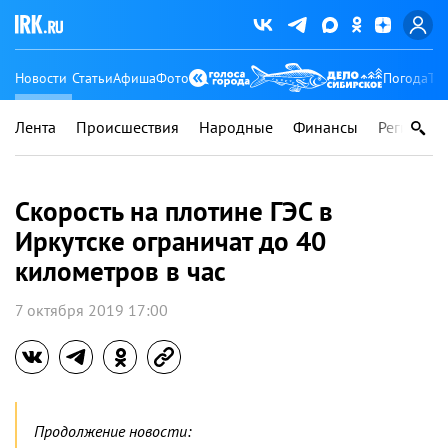
Новости
Статьи
Афиша
Фото
Погода
Ту
Лента
Происшествия
Народные
Финансы
Регионы
Скорость на плотине ГЭС в
Иркутске ограничат до 40
километров в час
7 октября 2019 17:00
Продолжение новости: