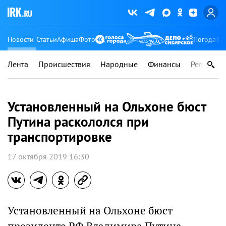
Новости
Статьи
Афиша
Фото
Погода
Ту
Лента
Происшествия
Народные
Финансы
Регионы
Установленный на Ольхоне бюст
Путина раскололся при
транспортировке
17 октября 2019 16:30
Установленный на Ольхоне бюст