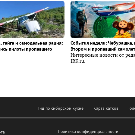
, тайга и самодельная рация:
События недели: Чебурашка, 
лись пилоты пропавшего
Втором и пропавший самоле
Интересные новости от ред
IRK.ru.
Гид по сибирской кухне
Карта катков
Гол
Политика конфиденциальности
рта