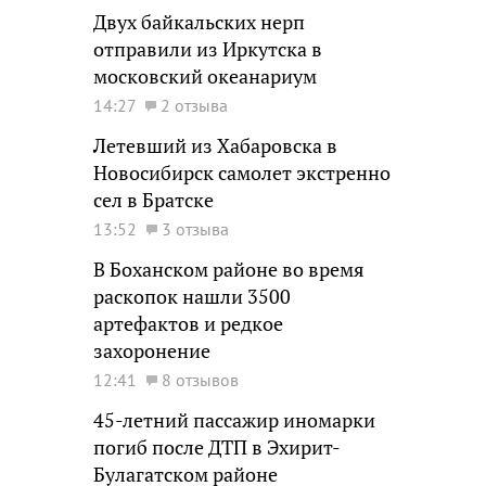
Двух байкальских нерп
отправили из Иркутска в
московский океанариум
14:27
2 отзыва
Летевший из Хабаровска в
Новосибирск самолет экстренно
сел в Братске
13:52
3 отзыва
В Боханском районе во время
раскопок нашли 3500
артефактов и редкое
захоронение
12:41
8 отзывов
45-летний пассажир иномарки
погиб после ДТП в Эхирит-
Булагатском районе