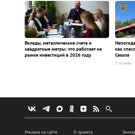
Вклады, металлические счета и
Непогода
квадратные метры: что работает на
как спас
рынке инвестиций в 2026 году
Cessna
2 отзыва
Реклама на сайте
О проекте
Экока