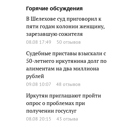
Горячие обсуждения
В Шелехове суд приговорил к
пяти годам колонии женщину,
зарезавшую сожителя
08.08 17:49
50 отзывов
Судебные приставы взыскали с
50-летнего иркутянина долг по
алиментам на два миллиона
рублей
09.08 10:07
48 отзывов
Иркутян приглашают пройти
опрос о проблемах при
получении госуслуг
08.08 20:15
43 отзыва