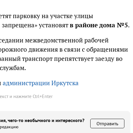
ретят парковку на участке улицы
а запрещена» установят
в районе дома №5
.
аседании межведомственной рабочей
орожного движения в связи с обращениями
анный транспорт препятствует заезду во
службам.
ы
администрации Иркутска
текст и нажмите
Ctrl
+
Enter
ия, чего-то необычного и интересного?
Отправить
 редакцию