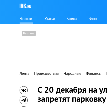
Новости
Статьи
Афиша
Фото
Лента
Происшествия
Народные
Финансы
С 20 декабря на у
запретят парковк