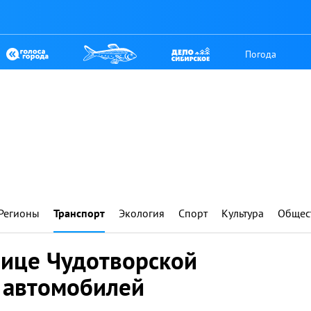
Погода
Регионы
Транспорт
Экология
Спорт
Культура
Общес
лице Чудотворской
у автомобилей