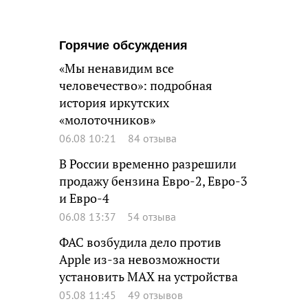
Горячие обсуждения
«Мы ненавидим все
человечество»: подробная
история иркутских
«молоточников»
06.08 10:21
84 отзыва
В России временно разрешили
продажу бензина Евро-2, Евро-3
и Евро-4
06.08 13:37
54 отзыва
ФАС возбудила дело против
Apple из-за невозможности
установить MAX на устройства
05.08 11:45
49 отзывов