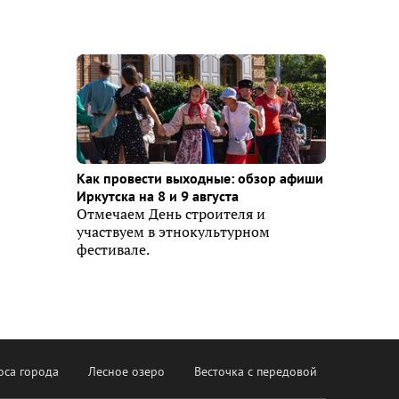
Как провести выходные: обзор афиши
Иркутска на 8 и 9 августа
Отмечаем День строителя и
участвуем в этнокультурном
фестивале.
оса города
Лесное озеро
Весточка с передовой