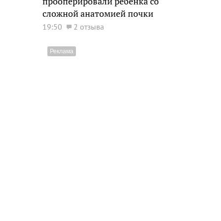
прооперировали ребенка со
сложной анатомией почки
19:50
2 отзыва