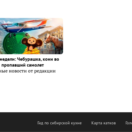
недели: Чебурашка, кони во
и пропавший самолет
ные новости от редакции
Гид по сибирской кухне
Карта катков
Гол