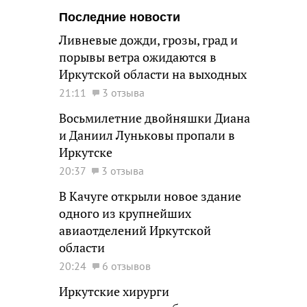
Последние новости
Ливневые дожди, грозы, град и
порывы ветра ожидаются в
Иркутской области на выходных
21:11
3 отзыва
Восьмилетние двойняшки Диана
и Даниил Луньковы пропали в
Иркутске
20:37
3 отзыва
В Качуге открыли новое здание
одного из крупнейших
авиаотделений Иркутской
области
20:24
6 отзывов
Иркутские хирурги