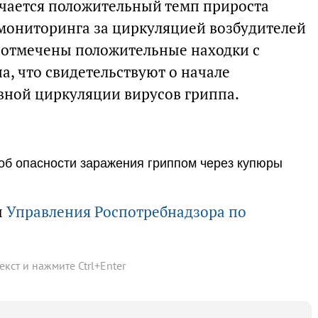
мечается положительный темп прироста
мониторинга за циркуляцией возбудителей
 отмечены положительные находки с
а, что свидетельствуют о начале
вной циркуляции вирусов гриппа.
об опасности заражения гриппом через купюры
ы
Управления Роспотребнадзора по
текст и нажмите
Ctrl
+
Enter