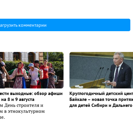
агрузить комментарии
ести выходные: обзор афиши
Круглогодичный детский цен
на 8 и 9 августа
Байкале – новая точка притя
м День строителя и
для детей Сибири и Дальнего
ем в этнокультурном
е.