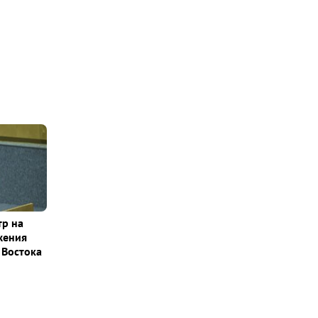
тр на
жения
 Востока