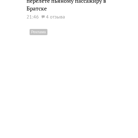
перелете пьяному пассажиру в
Братске
21:46
4 отзыва