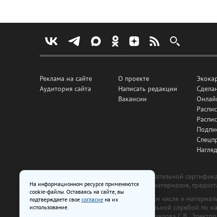
Реклама на сайте
О проекте
Экока
Аудитория сайта
Написать редакции
Сделан
Вакансии
Онлай
Распис
Распи
Подпи
Спецп
Нагля
Все рекламные товары подлежат обязательной сертификац
На информационном ресурсе применяются
изготовлена и размещена на основе материалов, предос
cookie-файлы. Оставаясь на сайте, вы
На сайте www.irk.ru размещаются в том числе и материа
подтверждаете свое
согласие
на их
от 29 октября 2018 г., выдан Федеральной службой по 
использование.
ООО «Ирк.ру». Главный редактор — Павлова С.В., Электр