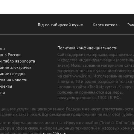
Гид по сибирской кухне
Карта катков
Гол
Политика конфиденциальности
рта
Сайт содержит материалы, охраняемые 
о в России
и средства индивидуализации (логотип
н-табло аэропорта
знаки). Использование материалов сайт
ание электричек
разрешено только с указанием гиперсс
сание поездов
на сайт www.irk.ru. Использование мате
ска на новости
в печати, ТВ и радио разрешено только 
роекты
названия сайта «Твой Иркутск». К нару
положения применяются все меры,
дно
предусмотренные ст. 1301 ГК РФ.
ии, все услуги - лицензированию. Редакция не несет ответственност
тавленных заказчиком. Все рекламные предложения не являются публи
лы от информационного агентства «Иркутск онлайн» ("Irkutsk Online
надзору в сфере связи, информационных технологий и массовых комму
онный адрес редакции:
news@irk.ru
.