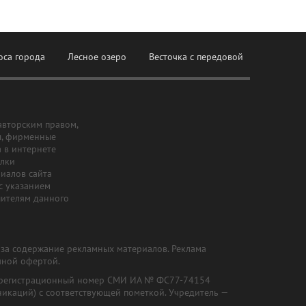
оса города
Лесное озеро
Весточка с передовой
авторским правом,
ы, фирменные
а в интернете
ылки
риалов сайта
с указанием
шителям данного
и за содержание рекламных материалов. Реклама
чной офертой.
") (регистрационный номер СМИ ИА № ФС77-74154
никаций) с соответствующей пометкой. Учредитель —