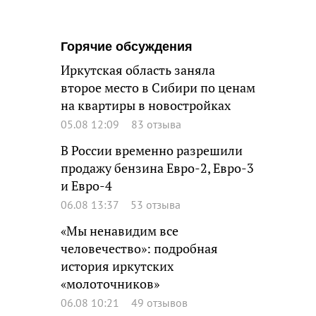
Горячие обсуждения
Иркутская область заняла
второе место в Сибири по ценам
на квартиры в новостройках
05.08 12:09
83 отзыва
В России временно разрешили
продажу бензина Евро-2, Евро-3
и Евро-4
06.08 13:37
53 отзыва
«Мы ненавидим все
человечество»: подробная
история иркутских
«молоточников»
06.08 10:21
49 отзывов