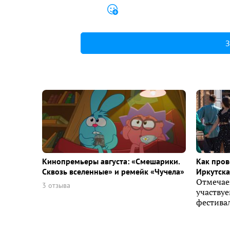
З
Кинопремьеры августа: «Смешарики.
Как пров
Сквозь вселенные» и ремейк «Чучела»
Иркутска 
Отмечае
3 отзыва
участву
фестивал