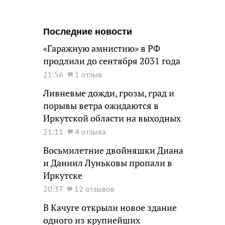
Последние новости
«Гаражную амнистию» в РФ
продлили до сентября 2031 года
21:56
1 отзыв
Ливневые дожди, грозы, град и
порывы ветра ожидаются в
Иркутской области на выходных
21:11
4 отзыва
Восьмилетние двойняшки Диана
и Даниил Луньковы пропали в
Иркутске
20:37
12 отзывов
В Качуге открыли новое здание
одного из крупнейших