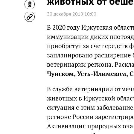
животных от беше
30 декабря 2019 10:00
В 2020 году Иркутская облас
иммунизации диких плотояд
приобретут за счет средств 
запланировано расширение б
ветеринарии региона. Раскл
Чунском, Усть-Илимском, 
В службе ветеринарии отмеча
животных в Иркутской облас
ситуация с этим заболевание
регионе России зарегистриро
Активизация природных очаг