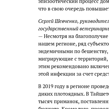
эпизоотический процесс до
что в свою очередь повышае
Сергей Шевченко, руководите
государственный ветеринарн
— Несмотря на благополучие
нашем регионе, ряд субъект
эндемичными по бешенству, 
мигрирующие с территорий, 
этим рекомендовано включе
этой инфекции за счет средс
В 2019 году в регионе пров
диких плотоядных. В Тайшет
тысяч приманок, поставленны
бюджета. Кроме того, прово