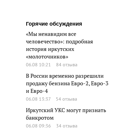
Горячие обсуждения
«Мы ненавидим все
человечество»: подробная
история иркутских
«молоточников»
06.08 10:21
84 отзыва
В России временно разрешили
продажу бензина Евро-2, Евро-3
и Евро-4
06.08 13:37
54 отзыва
Иркутский УКС могут признать
банкротом
06.08 09:36
34 отзыва