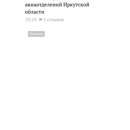
авиаотделений Иркутской
области
20:24
5 отзывов