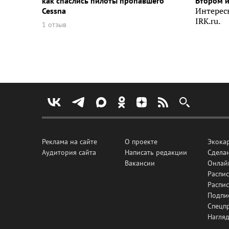
как спаслись пилоты пропавшего
Втором 
Cessna
Интерес
IRK.ru.
1 отзыв
Реклама на сайте
О проекте
Экока
Аудитория сайта
Написать редакции
Сделан
Вакансии
Онлай
Распис
Распи
Подпи
Спецп
Нагля