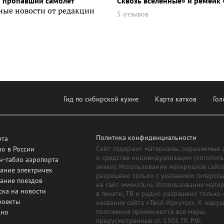
и пропавший самолет
Сквозь вселенные» и ремейк 
ные новости от редакции
5 отзывов
Гид по сибирской кухне
Карта катков
Гол
Политика конфиденциальности
рта
Сайт содержит материалы, охраняемые 
о в России
и средства индивидуализации (логотип
н-табло аэропорта
знаки). Использование материалов сайт
ание электричек
разрешено только с указанием гиперсс
сание поездов
на сайт www.irk.ru. Использование мате
ска на новости
в печати, ТВ и радио разрешено только 
роекты
названия сайта «Твой Иркутск». К нару
положения применяются все меры,
дно
предусмотренные ст. 1301 ГК РФ.