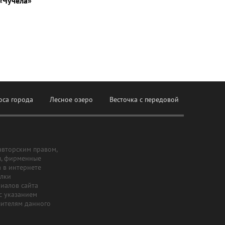
«Чучела»
оса города
Лесное озеро
Весточка с передовой
авторским правом,
ы, фирменные
а в интернете
ылки
риалов сайта
с указанием
шителям данного