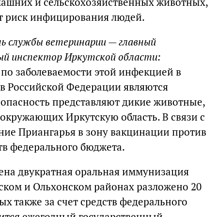
машних и сельскохозяйственных животных,
т риск инфицирования людей.
ль службы ветеринарии — главный
ый инспектор Иркутской области:
 по заболеваемости этой инфекцией в
ов Российской Федерации являются
опасность представляют дикие животные,
окружающих Иркутскую область. В связи с
ние Приангарья в зону вакцинации против
тв федерального бюджета.
едена двукратная оральная иммунизация
ском и Ольхонском районах разложено 20
х также за счет средств федерального
дится ежегодный государственный