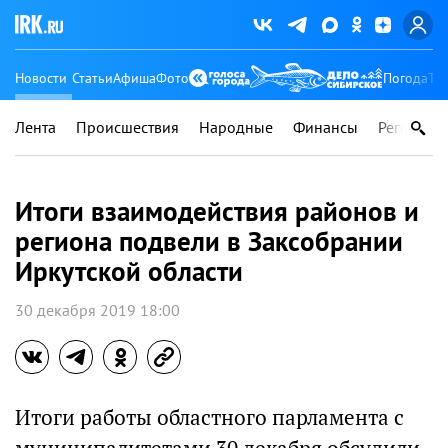
Новости
Статьи
Афиша
Фото
Погода
Ту
Лента
Происшествия
Народные
Финансы
Регионы
Итоги взаимодействия районов и
региона подвели в Заксобрании
Иркутской области
30 декабря 2019 18:00
Итоги работы областного парламента с