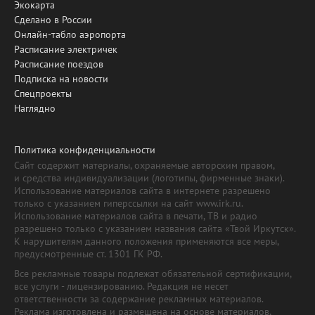
Экокарта
Сделано в России
Онлайн-табло аэропорта
Расписание электричек
Расписание поездов
Подписка на новости
Спецпроекты
Наглядно
Политика конфиденциальности
Сайт содержит материалы, охраняемые авторским правом,
и средства индивидуализации (логотипы, фирменные знаки).
Использование материалов сайта в интернете разрешено
только с указанием гиперссылки на сайт www.irk.ru.
Использование материалов сайта в печати, ТВ и радио
разрешено только с указанием названия сайта «Твой Иркутск».
К нарушителям данного положения применяются все меры,
предусмотренные ст. 1301 ГК РФ.
Все рекламные товары подлежат обязательной сертификации,
все услуги - лицензированию. Редакция не несет
ответственности за содержание рекламных материалов.
Реклама изготовлена и размещена на основе материалов,