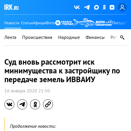
Новости
Статьи
Афиша
Фото
Погода
Ту
Лента
Происшествия
Народные
Финансы
Регионы
Суд вновь рассмотрит иск
минимущества к застройщику по
передаче земель ИВВАИУ
16 января 2020 21:50
Продолжение новости: