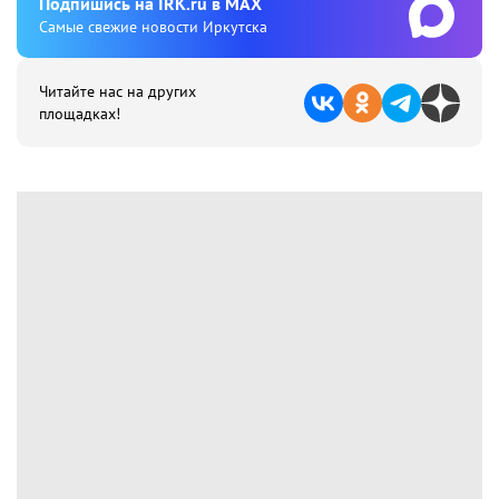
Подпишиcь на IRK.ru в MAX
Cамые свежие новости Иркутска
Читайте нас на других
площадках!