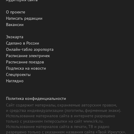
О проекте
Написать редакции
Вакансии
Экокарта
Сделано в России
Онлайн-табло аэропорта
Расписание электричек
Расписание поездов
Подписка на новости
Спецпроекты
Наглядно
Политика конфиденциальности
Сайт содержит материалы, охраняемые авторским правом,
и средства индивидуализации (логотипы, фирменные знаки).
Использование материалов сайта в интернете разрешено
только с указанием гиперссылки на сайт www.irk.ru.
Использование материалов сайта в печати, ТВ и радио
разрешено только с указанием названия сайта «Твой Иркутск».