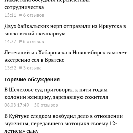
сотрудничества
15:11
6 отзывов
Двух байкальских нерп отправили из Иркутска в
московский океанариум
14:27
6 отзывов
Летевший из Хабаровска в Новосибирск самолет
экстренно сел в Братске
13:52
3 отзыва
Горячие обсуждения
В Шелехове суд приговорил к пяти годам
колонии женщину, зарезавшую сожителя
08.08 17:49
50 отзывов
В Куйтуне следком возбудил дело в отношении
мужчины, передавшего мотоцикл своему 12-
летнему сыну