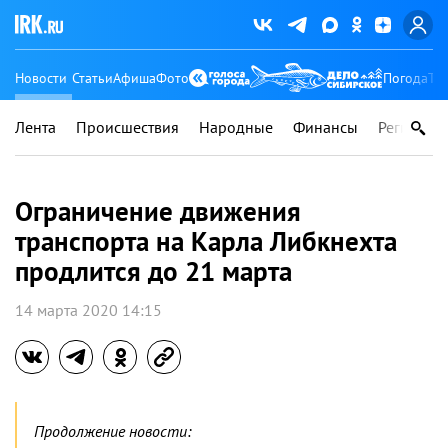
Новости
Статьи
Афиша
Фото
Погода
Ту
Лента
Происшествия
Народные
Финансы
Регионы
Ограничение движения
транспорта на Карла Либкнехта
продлится до 21 марта
14 марта 2020 14:15
Продолжение новости: