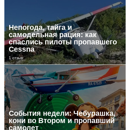
Непогода, тайга и
самодельная рация: как
спаслись пилоты пропавшего
Cessna
1 отзыв
События недели: Чебурашка,
кони во Втором и пропавший
самолет