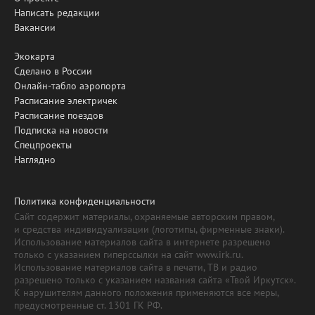
Написать редакции
Вакансии
Экокарта
Сделано в России
Онлайн-табло аэропорта
Расписание электричек
Расписание поездов
Подписка на новости
Спецпроекты
Наглядно
Политика конфиденциальности
Сайт содержит материалы, охраняемые авторским правом,
и средства индивидуализации (логотипы, фирменные знаки).
Использование материалов сайта в интернете разрешено
только с указанием гиперссылки на сайт www.irk.ru.
Использование материалов сайта в печати, ТВ и радио
разрешено только с указанием названия сайта «Твой Иркутск».
К нарушителям данного положения применяются все меры,
предусмотренные ст. 1301 ГК РФ.