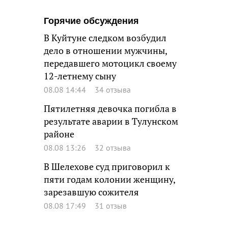
Горячие обсуждения
В Куйтуне следком возбудил
дело в отношении мужчины,
передавшего мотоцикл своему
12-летнему сыну
08.08 14:44
34 отзыва
Пятилетняя девочка погибла в
результате аварии в Тулунском
районе
08.08 13:26
32 отзыва
В Шелехове суд приговорил к
пяти годам колонии женщину,
зарезавшую сожителя
08.08 17:49
31 отзыв