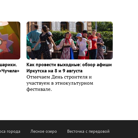
шарики.
Как провести выходные: обзор афиши
«Чучела»
Иркутска на 8 и 9 августа
Отмечаем День строителя и
участвуем в этнокультурном
фестивале.
оса города
Лесное озеро
Весточка с передовой