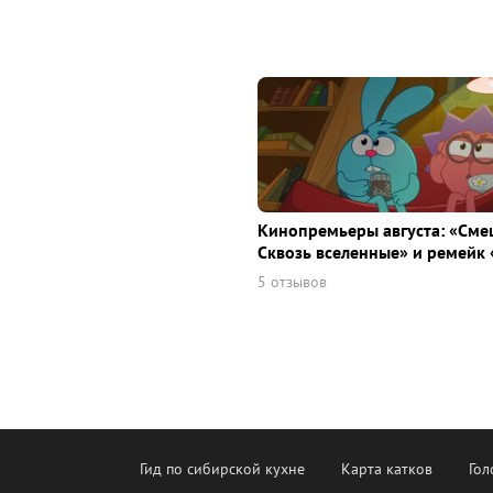
Кинопремьеры августа: «Сме
Сквозь вселенные» и ремейк 
5 отзывов
Гид по сибирской кухне
Карта катков
Гол