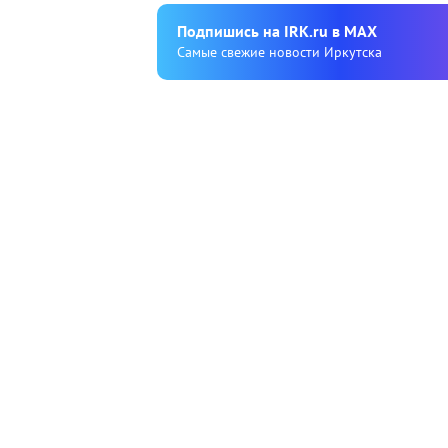
Подпишиcь на IRK.ru в MAX
Cамые свежие новости Иркутска