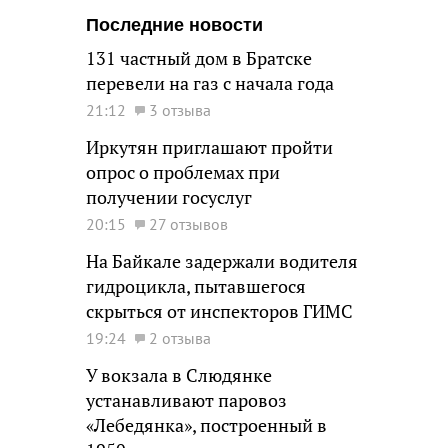
Последние новости
131 частный дом в Братске
перевели на газ с начала года
21:12
3 отзыва
Иркутян приглашают пройти
опрос о проблемах при
получении госуслуг
20:15
27 отзывов
На Байкале задержали водителя
гидроцикла, пытавшегося
скрыться от инспекторов ГИМС
19:24
2 отзыва
У вокзала в Слюдянке
устанавливают паровоз
«Лебедянка», построенный в