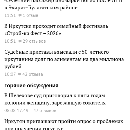
45-летний пассажир иномарки погиб после ДТП
в Эхирит-Булагатском районе
11:51
1 отзыв
В Иркутске проходит семейный фестиваль
«Строй-ка Фест – 2026»
10:51
29 отзывов
Судебные приставы взыскали с 50-летнего
иркутянина долг по алиментам на два миллиона
рублей
10:07
42 отзыва
Горячие обсуждения
В Шелехове суд приговорил к пяти годам
колонии женщину, зарезавшую сожителя
08.08 17:49
47 отзывов
Иркутян приглашают пройти опрос о проблемах
при получении госуслуг