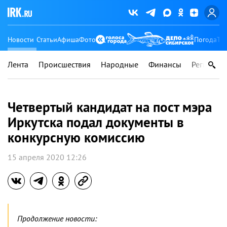
Новости
Статьи
Афиша
Фото
Погода
Ту
Лента
Происшествия
Народные
Финансы
Регионы
Четвертый кандидат на пост мэра
Иркутска подал документы в
конкурсную комиссию
15 апреля 2020 12:26
Продолжение новости: