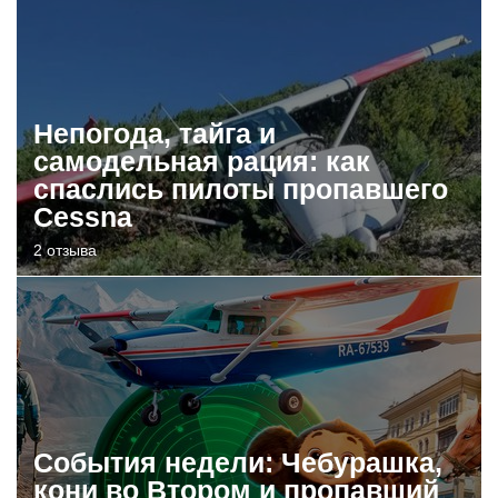
Непогода, тайга и
самодельная рация: как
спаслись пилоты пропавшего
Cessna
2 отзыва
События недели: Чебурашка,
кони во Втором и пропавший