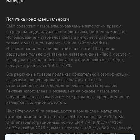
Наглядно
Политика конфиденциальности
Сайт содержит материалы, охраняемые авторским правом,
и средства индивидуализации (логотипы, фирменные знаки).
Использование материалов сайта в интернете разрешено
только с указанием гиперссылки на сайт www.irk.ru.
Использование материалов сайта в печати, ТВ и радио
разрешено только с указанием названия сайта «Твой Иркутск».
К нарушителям данного положения применяются все меры,
предусмотренные ст. 1301 ГК РФ.
Все рекламные товары подлежат обязательной сертификации,
все услуги - лицензированию. Редакция не несет
ответственности за содержание рекламных материалов.
Реклама изготовлена и размещена на основе материалов,
предоставленных заказчиком. Все рекламные предложения не
являются публичной офертой.
На сайте www.irk.ru размещаются в том числе и материалы
от информационного агентства «Иркутск онлайн» ("Irkutsk
Online") (регистрационный номер СМИ ИА № ФС77-74154
от 29 октября 2018 г., выдан Федеральной службой по надзору
в сфере связи, информационных технологий и массовых
коммуникаций) с соответствующей пометкой. Учредитель —