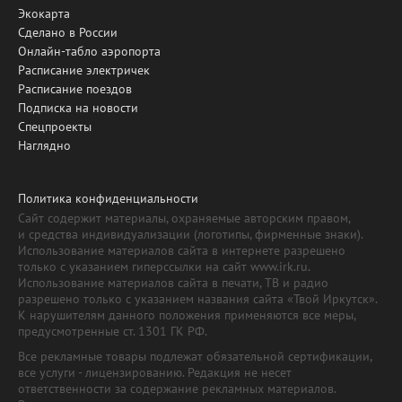
Экокарта
Сделано в России
Онлайн-табло аэропорта
Расписание электричек
Расписание поездов
Подписка на новости
Спецпроекты
Наглядно
Политика конфиденциальности
Сайт содержит материалы, охраняемые авторским правом,
и средства индивидуализации (логотипы, фирменные знаки).
Использование материалов сайта в интернете разрешено
только с указанием гиперссылки на сайт www.irk.ru.
Использование материалов сайта в печати, ТВ и радио
разрешено только с указанием названия сайта «Твой Иркутск».
К нарушителям данного положения применяются все меры,
предусмотренные ст. 1301 ГК РФ.
Все рекламные товары подлежат обязательной сертификации,
все услуги - лицензированию. Редакция не несет
ответственности за содержание рекламных материалов.