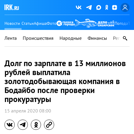
Новости
Статьи
Афиша
Фото
Погода
Ту
Лента
Происшествия
Народные
Финансы
Регионы
Долг по зарплате в 13 миллионов
рублей выплатила
золотодобывающая компания в
Бодайбо после проверки
прокуратуры
15 апреля 2020 08:00