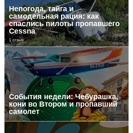
Непогода, тайга и
самодельная рация: как
спаслись пилоты пропавшего
Cessna
1 отзыв
События недели: Чебурашка,
кони во Втором и пропавший
самолет