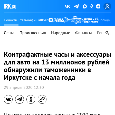
Новости
Статьи
Афиша
Фото
Погода
Ту
Лента
Происшествия
Народные
Финансы
Регионы
Контрафактные часы и аксессуары
для авто на 13 миллионов рублей
обнаружили таможенники в
Иркутске с начала года
29 апреля 2020 12:30
По итогам первого квартала 2020 года