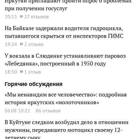
Иркутян приглашают пройти опрос о проблемах
при получении госуслуг
20:15
27 отзывов
На Байкале задержали водителя гидроцикла,
пытавшегося скрыться от инспекторов ГИМС
19:24
2 отзыва
У вокзала в Слюдянке устанавливают паровоз
«Лебедянка», построенный в 1950 году
18:50
1 отзыв
Горячие обсуждения
«Мы ненавидим все человечество»: подробная
история иркутских «молоточников»
06.08 10:21
86 отзывов
В Куйтуне следком возбудил дело в отношении
мужчины, передавшего мотоцикл своему 12-
летнему сыну