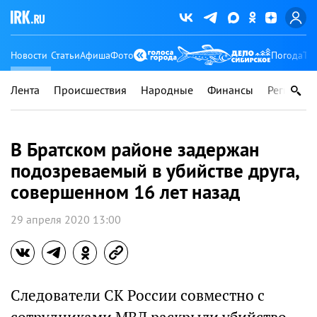
Новости
Статьи
Афиша
Фото
Погода
Ту
Лента
Происшествия
Народные
Финансы
Регионы
В Братском районе задержан
подозреваемый в убийстве друга,
совершенном 16 лет назад
29 апреля 2020 13:00
Следователи СК России совместно с