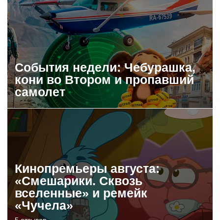
События недели: Чебурашка,
кони во Втором и пропавший
самолет
Кинопремьеры августа:
«Смешарики. Сквозь
вселенные» и ремейк
«Чучела»
5 отзывов