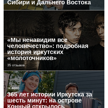
Сибири и Дальнего Востока
«Мы ненавидим все
человечество»: подробная
история иркутских
«молоточников»
35 отзывов
28 ФОТО
365 лет истории Иркутска за
шесть минут: на острове
Конный открылось