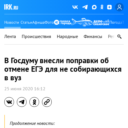
Новости
Статьи
Афиша
Фото
Погода
Ту
Лента
Происшествия
Народные
Финансы
Регионы
В Госдуму внесли поправки об
отмене ЕГЭ для не собирающихся
в вуз
25 июня 2020 16:12
Продолжение новости: