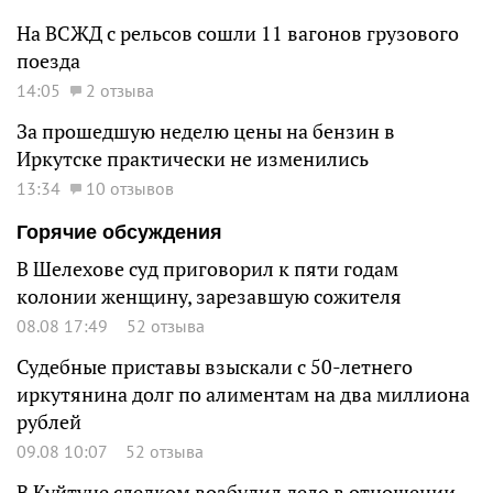
На ВСЖД с рельсов сошли 11 вагонов грузового
поезда
14:05
2 отзыва
За прошедшую неделю цены на бензин в
Иркутске практически не изменились
13:34
10 отзывов
Горячие обсуждения
В Шелехове суд приговорил к пяти годам
колонии женщину, зарезавшую сожителя
08.08 17:49
52 отзыва
Судебные приставы взыскали с 50-летнего
иркутянина долг по алиментам на два миллиона
рублей
09.08 10:07
52 отзыва
В Куйтуне следком возбудил дело в отношении