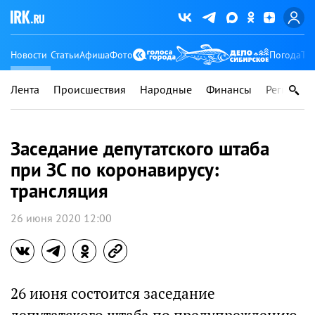
Новости
Статьи
Афиша
Фото
Погода
Ту
Лента
Происшествия
Народные
Финансы
Регионы
Заседание депутатского штаба
при ЗС по коронавирусу:
трансляция
26 июня 2020 12:00
26 июня состоится заседание