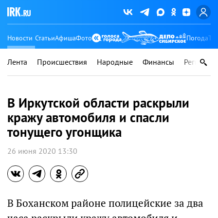
Новости
Статьи
Афиша
Фото
Погода
Ту
Лента
Происшествия
Народные
Финансы
Регионы
В Иркутской области раскрыли
кражу автомобиля и спасли
тонущего угонщика
26 июня 2020 13:30
В Боханском районе полицейские за два