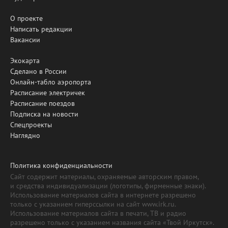
О проекте
Написать редакции
Вакансии
Экокарта
Сделано в России
Онлайн-табло аэропорта
Расписание электричек
Расписание поездов
Подписка на новости
Спецпроекты
Наглядно
Политика конфиденциальности
Сайт содержит материалы, охраняемые авторским правом,
и средства индивидуализации (логотипы, фирменные знаки).
Использование материалов сайта в интернете разрешено
только с указанием гиперссылки на сайт www.irk.ru.
Использование материалов сайта в печати, ТВ и радио
разрешено только с указанием названия сайта «Твой Иркутск».