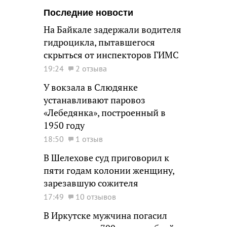
Последние новости
На Байкале задержали водителя
гидроцикла, пытавшегося
скрыться от инспекторов ГИМС
19:24
2 отзыва
У вокзала в Слюдянке
устанавливают паровоз
«Лебедянка», построенный в
1950 году
18:50
1 отзыв
В Шелехове суд приговорил к
пяти годам колонии женщину,
зарезавшую сожителя
17:49
10 отзывов
В Иркутске мужчина погасил