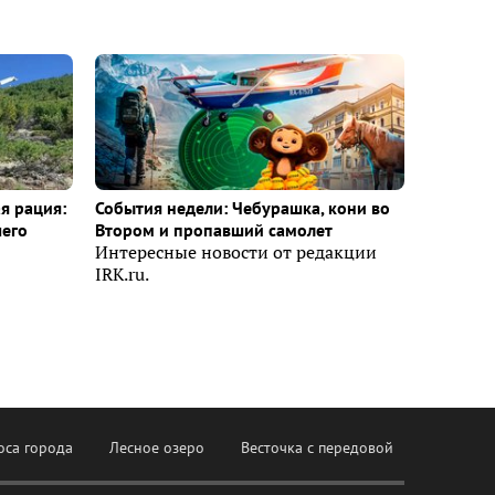
я рация:
События недели: Чебурашка, кони во
шего
Втором и пропавший самолет
Интересные новости от редакции
IRK.ru.
оса города
Лесное озеро
Весточка с передовой