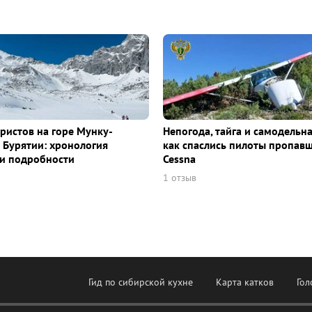
уристов на горе Мунку-
Непогода, тайга и самодельна
 Бурятии: хронология
как спаслись пилоты пропав
и подробности
Cessna
1 отзыв
Гид по сибирской кухне
Карта катков
Гол