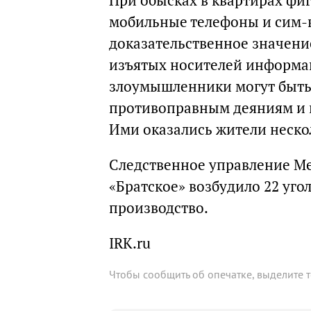
При обысках в квартирах фи
мобильные телефоны и сим-к
доказательственное значение
изъятых носителей информац
злоумышленники могут быть
противоправным деяниям и в
Ими оказались жители неско
Следственное управление М
«Братское» возбудило 22 уго
производство.
IRK.ru
Чтобы сообщить об опечатке, выделите 