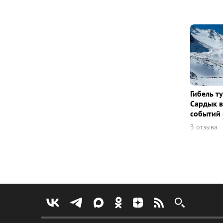
Гибель т
Сардык в
событий 
3 отзыва