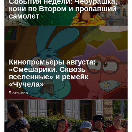
События недели: Чебурашка,
кони во Втором и пропавший
самолет
Кинопремьеры августа:
«Смешарики. Сквозь
вселенные» и ремейк
«Чучела»
5 отзывов