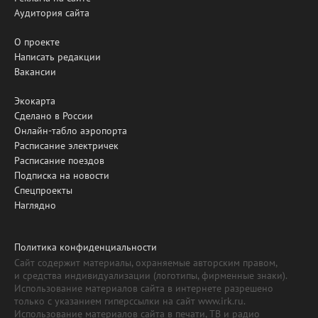
Аудитория сайта
О проекте
Написать редакции
Вакансии
Экокарта
Сделано в России
Онлайн-табло аэропорта
Расписание электричек
Расписание поездов
Подписка на новости
Спецпроекты
Наглядно
Политика конфиденциальности
Сайт содержит материалы, охраняемые авторским правом,
и средства индивидуализации (логотипы, фирменные знаки).
Использование материалов сайта в интернете разрешено
только с указанием гиперссылки на сайт www.irk.ru.
Использование материалов сайта в печати, ТВ и радио