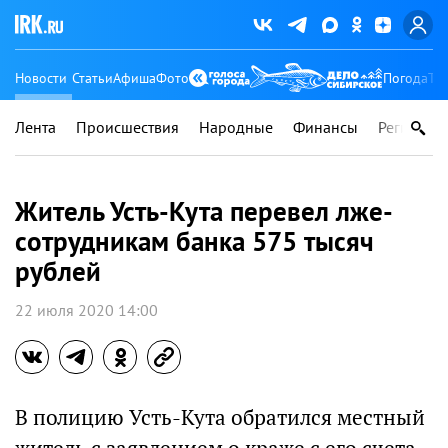
Новости
Статьи
Афиша
Фото
Погода
Ту
Лента
Происшествия
Народные
Финансы
Регионы
Житель Усть-Кута перевел лже-
сотрудникам банка 575 тысяч
рублей
22 июля 2020 14:00
В полицию Усть-Кута обратился местный