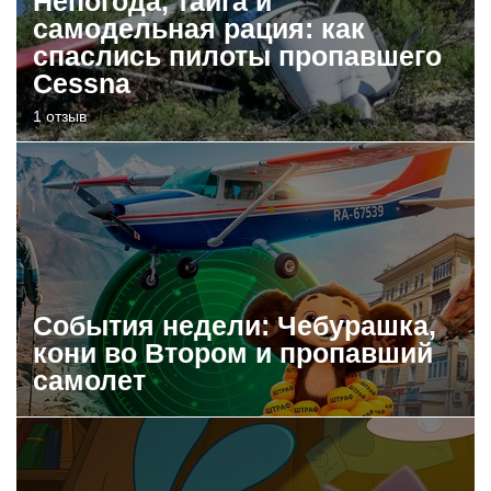
Непогода, тайга и
самодельная рация: как
спаслись пилоты пропавшего
Cessna
1 отзыв
События недели: Чебурашка,
кони во Втором и пропавший
самолет