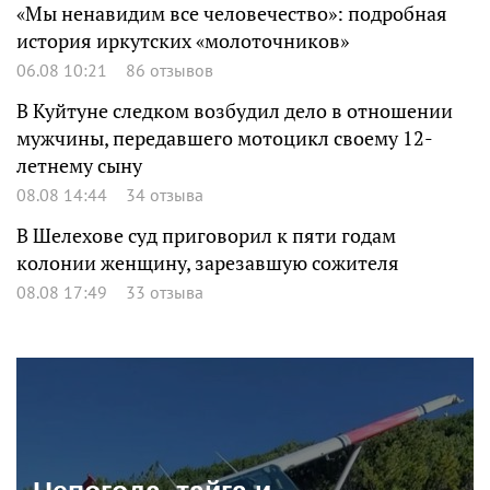
«Мы ненавидим все человечество»: подробная
история иркутских «молоточников»
06.08 10:21
86 отзывов
В Куйтуне следком возбудил дело в отношении
мужчины, передавшего мотоцикл своему 12-
летнему сыну
08.08 14:44
34 отзыва
В Шелехове суд приговорил к пяти годам
колонии женщину, зарезавшую сожителя
08.08 17:49
33 отзыва