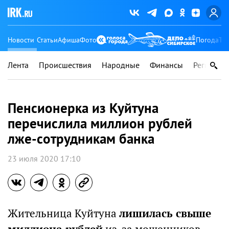
Новости
Статьи
Афиша
Фото
Погода
Ту
Лента
Происшествия
Народные
Финансы
Регионы
Пенсионерка из Куйтуна
перечислила миллион рублей
лже-сотрудникам банка
23 июля 2020 17:10
Жительница Куйтуна
лишилась свыше