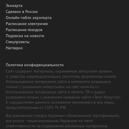
Экокарта
Сделано в России
Онлайн-табло аэропорта
Расписание электричек
Расписание поездов
Подписка на новости
Спецпроекты
Наглядно
Политика конфиденциальности
Сайт содержит материалы, охраняемые авторским правом,
и средства индивидуализации (логотипы, фирменные знаки).
Использование материалов сайта в интернете разрешено
только с указанием гиперссылки на сайт www.irk.ru.
Использование материалов сайта в печати, ТВ и радио
разрешено только с указанием названия сайта «Твой Иркутск».
К нарушителям данного положения применяются все меры,
предусмотренные ст. 1301 ГК РФ.
Все рекламные товары подлежат обязательной сертификации,
все услуги - лицензированию. Редакция не несет
ответственности за содержание рекламных материалов.