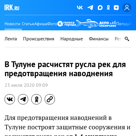
Новости
Статьи
Афиша
Фото
Погода
Ту
Лента
Происшествия
Народные
Финансы
Регионы
В Тулуне расчистят русла рек для
предотвращения наводнения
23 июля 2020 09:09
Для предотвращения наводнений в
Тулуне построят защитные сооружения и