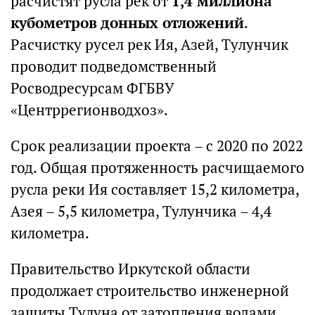
расчистят русла рек от
1,4 миллиона
кубометров донных отложений
.
Расчистку русел рек Ия, Азей, Тулунчик
проводит подведомственный
Росводресурсам ФГБВУ
«Центррегионводхоз».
Срок реализации проекта – с 2020 по 2022
год. Общая протяженность расчищаемого
русла реки Ия составляет 15,2 километра,
Азея – 5,5 километра, Тулунчика – 4,4
километра.
Правительство Иркутской области
продолжает строительство инженерной
защиты Тулуна от затопления водами