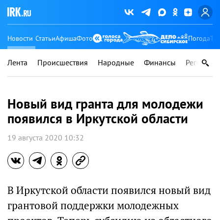
Новости
Статьи
Афиша
Фото
Погода
Ту
Лента
Происшествия
Народные
Финансы
Регионы
Новый вид гранта для молодежи
появился в Иркутской области
19 августа 2020 10:32
В Иркутской области появился новый вид
грантовой поддержки молодежных