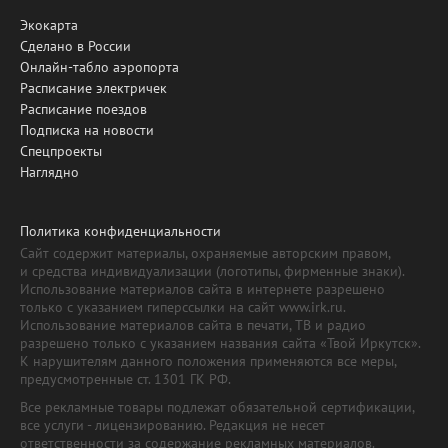
Экокарта
Сделано в России
Онлайн-табло аэропорта
Расписание электричек
Расписание поездов
Подписка на новости
Спецпроекты
Наглядно
Политика конфиденциальности
Сайт содержит материалы, охраняемые авторским правом,
и средства индивидуализации (логотипы, фирменные знаки).
Использование материалов сайта в интернете разрешено
только с указанием гиперссылки на сайт www.irk.ru.
Использование материалов сайта в печати, ТВ и радио
разрешено только с указанием названия сайта «Твой Иркутск».
К нарушителям данного положения применяются все меры,
предусмотренные ст. 1301 ГК РФ.
Все рекламные товары подлежат обязательной сертификации,
все услуги - лицензированию. Редакция не несет
ответственности за содержание рекламных материалов.