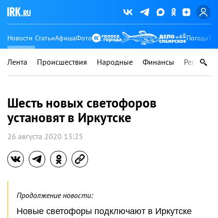
Новости
Статьи
Афиша
Фото
Погода
Ту
Лента
Происшествия
Народные
Финансы
Регионы
Шесть новых светофоров
установят в Иркутске
26 августа 2020 13:25
Продолжение новости:
Новые светофоры подключают в Иркутске