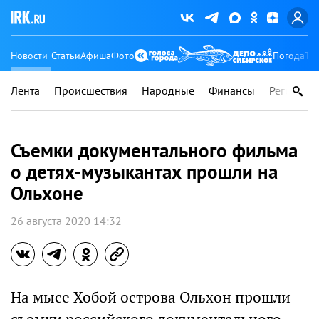
Новости
Статьи
Афиша
Фото
Погода
Ту
Лента
Происшествия
Народные
Финансы
Регионы
Съемки документального фильма
о детях-музыкантах прошли на
Ольхоне
26 августа 2020 14:32
На мысе Хобой острова Ольхон прошли