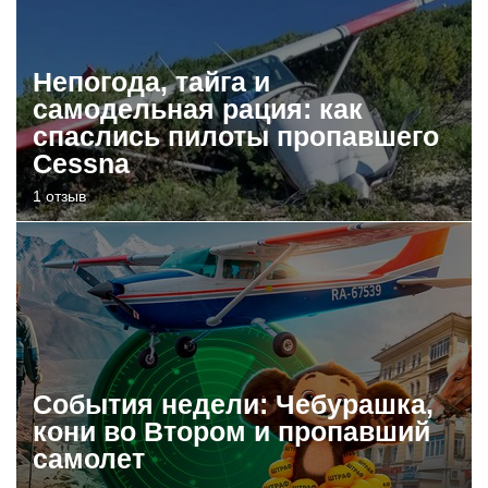
Непогода, тайга и
самодельная рация: как
спаслись пилоты пропавшего
Cessna
1 отзыв
События недели: Чебурашка,
кони во Втором и пропавший
самолет