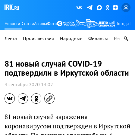
Новости
Статьи
Афиша
Фото
Погода
Ту
Лента
Происшествия
Народные
Финансы
Регионы
81 новый случай COVID-19
подтвердили в Иркутской области
4 сентября 2020 13:02
81 новый случай заражения
коронавирусом подтвержден в Иркутской