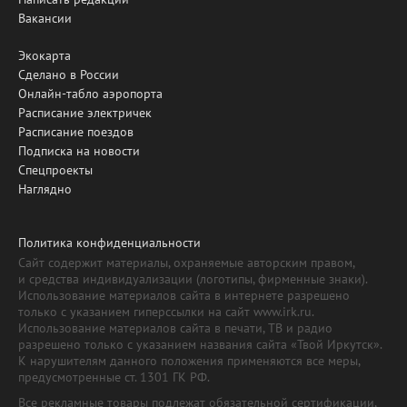
Вакансии
Экокарта
Сделано в России
Онлайн-табло аэропорта
Расписание электричек
Расписание поездов
Подписка на новости
Спецпроекты
Наглядно
Политика конфиденциальности
Сайт содержит материалы, охраняемые авторским правом,
и средства индивидуализации (логотипы, фирменные знаки).
Использование материалов сайта в интернете разрешено
только с указанием гиперссылки на сайт www.irk.ru.
Использование материалов сайта в печати, ТВ и радио
разрешено только с указанием названия сайта «Твой Иркутск».
К нарушителям данного положения применяются все меры,
предусмотренные ст. 1301 ГК РФ.
Все рекламные товары подлежат обязательной сертификации,