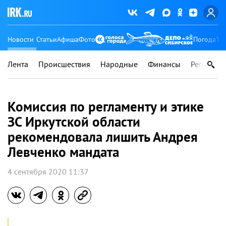
Новости
Статьи
Афиша
Фото
Погода
Ту
Лента
Происшествия
Народные
Финансы
Регионы
Комиссия по регламенту и этике
ЗС Иркутской области
рекомендовала лишить Андрея
Левченко мандата
4 сентября 2020 11:37