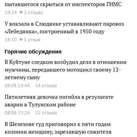
пытавшегося скрыться от инспекторов ГИМС
19:24
2 отзыва
У вокзала в Слюдянке устанавливают паровоз
«Лебедянка», построенный в 1950 году
18:50
1 отзыв
Горячие обсуждения
В Куйтуне следком возбудил дело в отношении
мужчины, передавшего мотоцикл своему 12-
летнему сыну
08.08 14:44
34 отзыва
Пятилетняя девочка погибла в результате
аварии в Тулунском районе
08.08 13:26
32 отзыва
В Шелехове суд приговорил к пяти годам
колонии женщину, зарезавшую сожителя