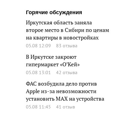
Горячие обсуждения
Иркутская область заняла
второе место в Сибири по ценам
на квартиры в новостройках
05.08 12:09
83 отзыва
В Иркутске закроют
гипермаркет «О’Кей»
05.08 13:01
42 отзыва
ФАС возбудила дело против
Apple из-за невозможности
установить MAX на устройства
05.08 11:45
41 отзыв