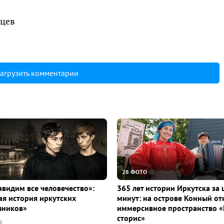
яцев
агрузить комментарии
28 ФОТО
видим все человечество»:
365 лет истории Иркутска за 
я история иркутских
минут: на острове Конный о
чников»
иммерсивное пространство «
сторис»
в