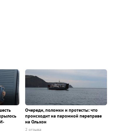
шесть
Очереди, поломки и протесты: что
ткрылось
происходит на паромной переправе
И-
на Ольхон
2 отзыва