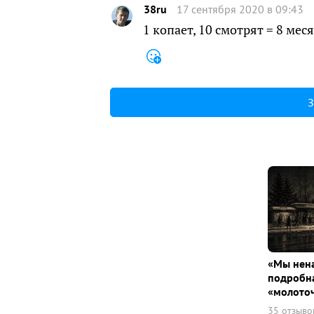
38ru
17 сентября 2020 в 09:43
1 копает, 10 смотрят = 8 мес
З
«Мы нена
подробна
«молото
35 отзыво