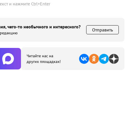
текст и нажмите
Ctrl
+
Enter
ия, чего-то необычного и интересного?
Отправить
 редакцию
Читайте нас на
других площадках!