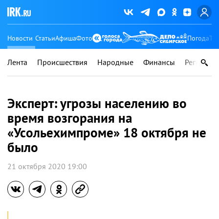
Новости
Статьи
Афиша
Фото
Погода
Ту
Лента
Происшествия
Народные
Финансы
Регионы
Эксперт: угрозы населению во
время возгорания на
«Усольехимпроме» 18 октября не
было
21 октября 2020 19:00