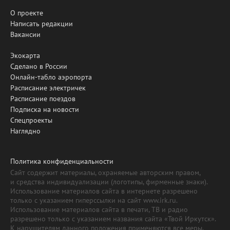
О проекте
Написать редакции
Вакансии
Экокарта
Сделано в России
Онлайн-табло аэропорта
Расписание электричек
Расписание поездов
Подписка на новости
Спецпроекты
Наглядно
Политика конфиденциальности
Сайт содержит материалы, охраняемые авторским правом,
и средства индивидуализации (логотипы, фирменные знаки).
Использование материалов сайта в интернете разрешено
только с указанием гиперссылки на сайт www.irk.ru.
Использование материалов сайта в печати, ТВ и радио
разрешено только с указанием названия сайта «Твой Иркутск».
К нарушителям данного положения применяются все меры,