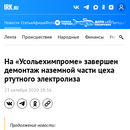
Новости
Статьи
Афиша
Фото
Погода
Ту
Лента
Происшествия
Народные
Финансы
Регионы
На «Усольехимпроме» завершен
демонтаж наземной части цеха
ртутного электролиза
23 октября 2020 18:36
Продолжение новости: