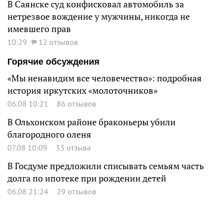
В Саянске суд конфисковал автомобиль за
нетрезвое вождение у мужчины, никогда не
имевшего прав
10:29
12 отзывов
Горячие обсуждения
«Мы ненавидим все человечество»: подробная
история иркутских «молоточников»
06.08 10:21
86 отзывов
В Ольхонском районе браконьеры убили
благородного оленя
07.08 10:09
33 отзыва
В Госдуме предложили списывать семьям часть
долга по ипотеке при рождении детей
06.08 21:24
29 отзывов