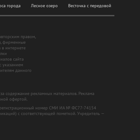
оса города
Лесное озеро
Весточка с передовой
авторским правом,
ы, фирменные
а в интернете
ылки
риалов сайта
с указанием
шителям данного
и за содержание рекламных материалов. Реклама
чной офертой.
") (регистрационный номер СМИ ИА № ФС77-74154
никаций) с соответствующей пометкой. Учредитель —