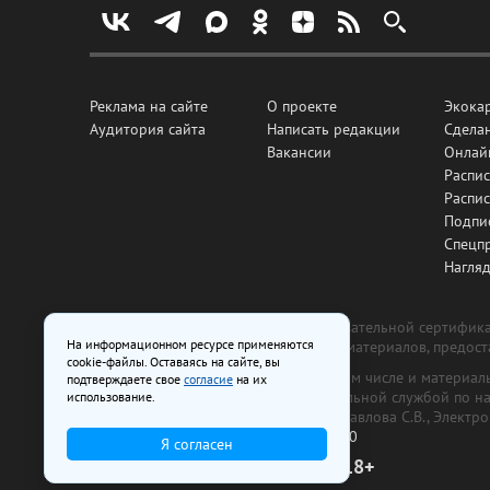
Реклама на сайте
О проекте
Экока
Аудитория сайта
Написать редакции
Сделан
Вакансии
Онлай
Распис
Распи
Подпи
Спецп
Нагля
Все рекламные товары подлежат обязательной сертификац
На информационном ресурсе применяются
изготовлена и размещена на основе материалов, предос
cookie-файлы. Оставаясь на сайте, вы
На сайте www.irk.ru размещаются в том числе и материа
подтверждаете свое
согласие
на их
от 29 октября 2018 г., выдан Федеральной службой по 
использование.
ООО «Ирк.ру». Главный редактор — Павлова С.В., Электр
Телефон редакции:
+7 (3952) 48-88-50
Я согласен
18+
© 2003–2026 IRK.ru Твой Иркутск