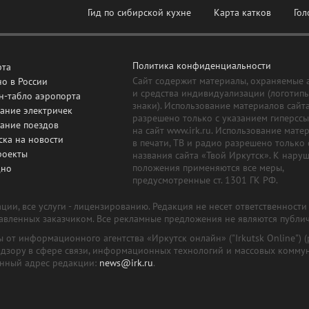
Гид по сибирской кухне
Карта катков
Гол
Политика конфиденциальности
рта
Сайт содержит материалы, охраняемые 
о в России
и средства индивидуализации (логотип
н-табло аэропорта
знаки). Использование материалов сайт
ание электричек
разрешено только с указанием гиперсс
сание поездов
на сайт www.irk.ru. Использование мате
ска на новости
в печати, ТВ и радио разрешено только 
роекты
названия сайта «Твой Иркутск». К нару
положения применяются все меры,
дно
предусмотренные ст. 1301 ГК РФ.
ии, все услуги - лицензированию. Редакция не несет ответственност
тавленных заказчиком. Все рекламные предложения не являются публи
лы от информационного агентства «Иркутск онлайн» ("Irkutsk Online
надзору в сфере связи, информационных технологий и массовых комму
онный адрес редакции:
news@irk.ru
.