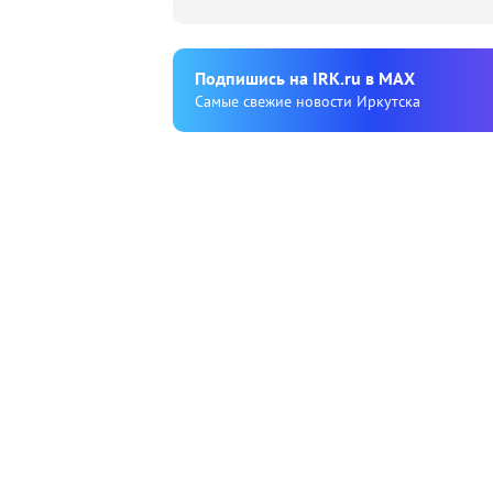
Подпишиcь на IRK.ru в MAX
Cамые свежие новости Иркутска