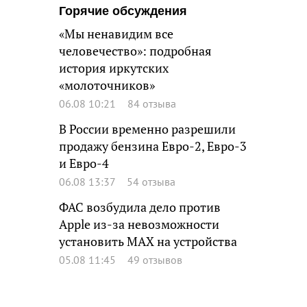
Горячие обсуждения
«Мы ненавидим все
человечество»: подробная
история иркутских
«молоточников»
06.08 10:21
84 отзыва
В России временно разрешили
продажу бензина Евро-2, Евро-3
и Евро-4
06.08 13:37
54 отзыва
ФАС возбудила дело против
Apple из-за невозможности
установить MAX на устройства
05.08 11:45
49 отзывов