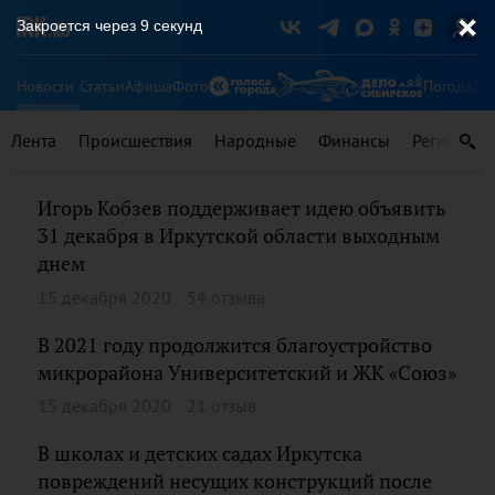
Закроется через
8
секунд
Новости
Статьи
Афиша
Фото
Погода
Ту
Лента
Происшествия
Народные
Финансы
Регионы
Игорь Кобзев поддерживает идею объявить
31 декабря в Иркутской области выходным
днем
15 декабря 2020
54 отзыва
В 2021 году продолжится благоустройство
микрорайона Университетский и ЖК «Союз»
15 декабря 2020
21 отзыв
В школах и детских садах Иркутска
повреждений несущих конструкций после