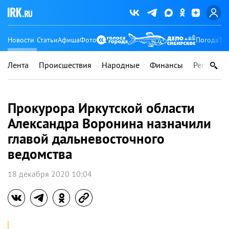
Новости
Статьи
Афиша
Фото
Погода
Ту
Лента
Происшествия
Народные
Финансы
Регионы
Прокурора Иркутской области
Александра Воронина назначили
главой дальневосточного
ведомства
18 декабря 2020 10:04