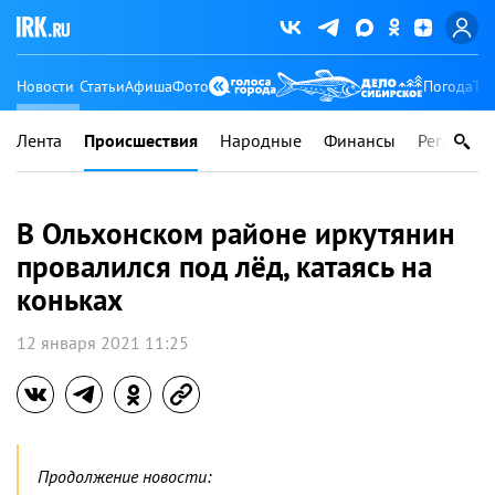
Новости
Статьи
Афиша
Фото
Погода
Ту
Лента
Происшествия
Народные
Финансы
Регионы
В Ольхонском районе иркутянин
провалился под лёд, катаясь на
коньках
12 января 2021 11:25
Продолжение новости: