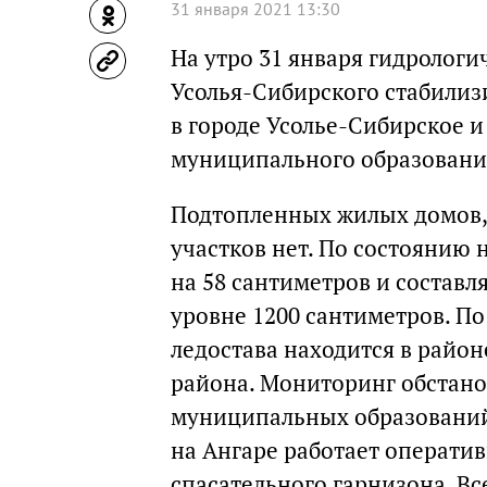
31 января 2021 13:30
На утро 31 января гидрологи
Усолья-Сибирского стабили
в городе Усолье-Сибирское 
муниципального образовани
Подтопленных жилых домов,
участков нет. По состоянию 
на 58 сантиметров и составл
уровне 1200 сантиметров. П
ледостава находится в район
района. Мониторинг обстан
муниципальных образований.
на Ангаре работает операти
спасательного гарнизона. Вс