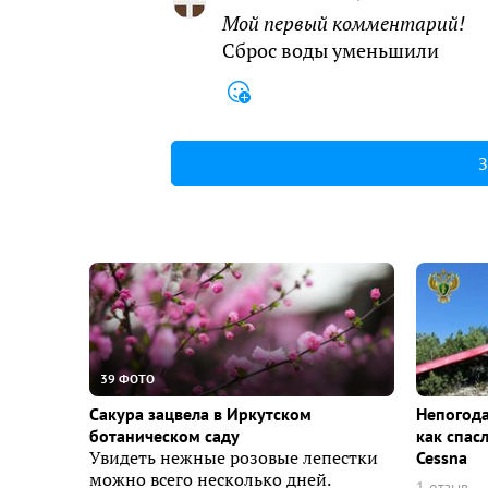
Мой первый комментарий!
Сброс воды уменьшили
З
39 ФОТО
Сакура зацвела в Иркутском
Непогода
ботаническом саду
как спас
Увидеть нежные розовые лепестки
Cessna
можно всего несколько дней.
1 отзыв