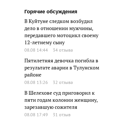
Горячие обсуждения
В Куйтуне следком возбудил
дело в отношении мужчины,
передавшего мотоцикл своему
12-летнему сыну
08.08 14:44
34 отзыва
Пятилетняя девочка погибла в
результате аварии в Тулунском
районе
08.08 13:26
32 отзыва
В Шелехове суд приговорил к
пяти годам колонии женщину,
зарезавшую сожителя
08.08 17:49
31 отзыв