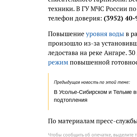
техники. В ГУ МЧС России по
телефон доверия:
(3952) 40-
Повышение
уровня воды
в р
произошло из-за установивш
ледостава на реке Ангаре. 3
режим
повышенной готовнос
Предыдущая новость по этой теме:
В Усолье-Сибирском и Тельме в
подтопления
По материалам пресс-служб
Чтобы сообщить об опечатке, выделите 