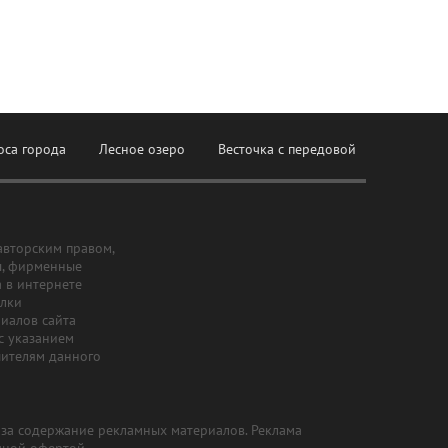
оса города
Лесное озеро
Весточка с передовой
авторским правом,
ы, фирменные
а в интернете
ылки
риалов сайта
с указанием
шителям данного
и за содержание рекламных материалов. Реклама