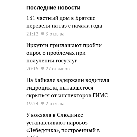
Последние новости
131 частный дом в Братске
перевели на газ с начала года
21:12
3 отзыва
Иркутян приглашают пройти
опрос о проблемах при
получении госуслуг
20:15
27 отзывов
На Байкале задержали водителя
гидроцикла, пытавшегося
скрыться от инспекторов ГИМС
19:24
2 отзыва
У вокзала в Слюдянке
устанавливают паровоз
«Лебедянка», построенный в