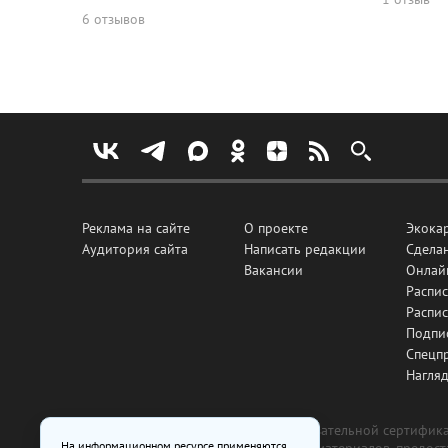
6 отзывов
Реклама на сайте
О проекте
Экока
Аудитория сайта
Написать редакции
Сделан
Вакансии
Онлай
Распис
Распи
Подпи
Спецп
Нагля
Все рекламные товары подлежат обязательной сертификац
На информационном ресурсе применяются