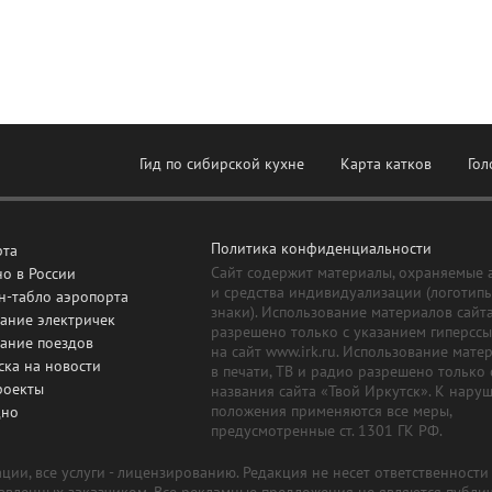
Гид по сибирской кухне
Карта катков
Гол
Политика конфиденциальности
рта
Сайт содержит материалы, охраняемые 
о в России
и средства индивидуализации (логотип
н-табло аэропорта
знаки). Использование материалов сайт
ание электричек
разрешено только с указанием гиперсс
сание поездов
на сайт www.irk.ru. Использование мате
ска на новости
в печати, ТВ и радио разрешено только 
роекты
названия сайта «Твой Иркутск». К нару
положения применяются все меры,
дно
предусмотренные ст. 1301 ГК РФ.
ии, все услуги - лицензированию. Редакция не несет ответственност