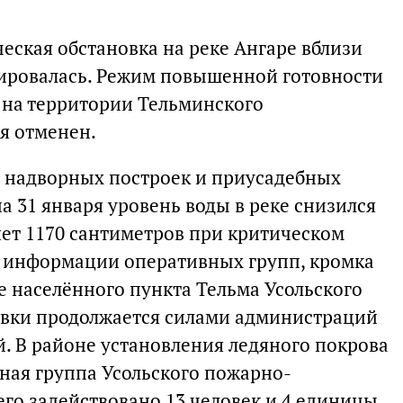
ческая обстановка на реке Ангаре вблизи
зировалась. Режим повышенной готовности
и на территории Тельминского
я отменен.
 надворных построек и приусадебных
на 31 января уровень воды в реке снизился
яет 1170 сантиметров при критическом
о информации оперативных групп, кромка
е населённого пункта Тельма Усольского
овки продолжается силами администраций
 В районе установления ледяного покрова
вная группа Усольского пожарно-
его задействовано 13 человек и 4 единицы