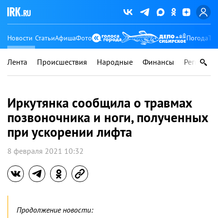
Новости
Статьи
Афиша
Фото
Погода
Ту
Лента
Происшествия
Народные
Финансы
Регионы
Иркутянка сообщила о травмах
позвоночника и ноги, полученных
при ускорении лифта
8 февраля 2021 10:32
Продолжение новости: