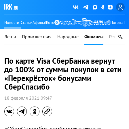
Новости
Статьи
Афиша
Фото
Погода
Ту
Лента
Происшествия
Народные
Финансы
Регионы
По карте Visa СберБанка вернут
до 100% от суммы покупок в сети
«Перекрёсток» бонусами
СберСпасибо
18 февраля 2021 09:47
«СберСпасибо» сообщает о старте