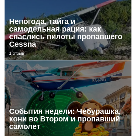
Непогода, тайга и
самодельная рация: как
спаслись пилоты пропавшего
Cessna
1 отзыв
События недели: Чебурашка,
кони во Втором и пропавший
самолет