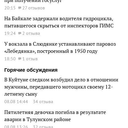
при получении госуслуг
20:15
27 отзывов
На Байкале задержали водителя гидроцикла,
пытавшегося скрыться от инспекторов ГИМС
19:24
2 отзыва
У вокзала в Слюдянке устанавливают паровоз
«Лебедянка», построенный в 1950 году
18:50
1 отзыв
Горячие обсуждения
В Куйтуне следком возбудил дело в отношении
мужчины, передавшего мотоцикл своему 12-
летнему сыну
08.08 14:44
34 отзыва
Пятилетняя девочка погибла в результате
аварии в Тулунском районе
08.08 13:26
32 отзыва