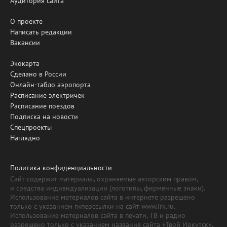
Аудитория сайта
О проекте
Написать редакции
Вакансии
Экокарта
Сделано в России
Онлайн-табло аэропорта
Расписание электричек
Расписание поездов
Подписка на новости
Спецпроекты
Наглядно
Политика конфиденциальности
Сайт содержит материалы, охраняемые авторским правом,
и средства индивидуализации (логотипы, фирменные знаки).
Использование материалов сайта в интернете разрешено
только с указанием гиперссылки на сайт www.irk.ru.
Использование материалов сайта в печати, ТВ и радио
разрешено только с указанием названия сайта «Твой Иркутск».