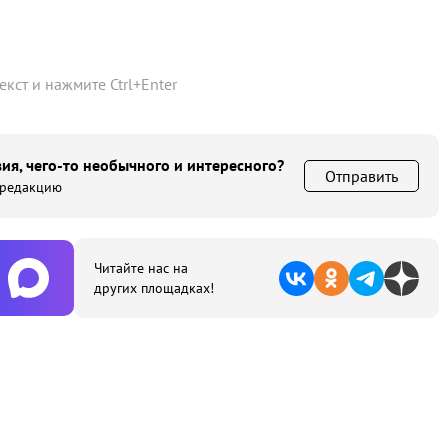
текст и нажмите
Ctrl
+
Enter
ия, чего-то необычного и интересного?
Отправить
 редакцию
Читайте нас на
других площадках!