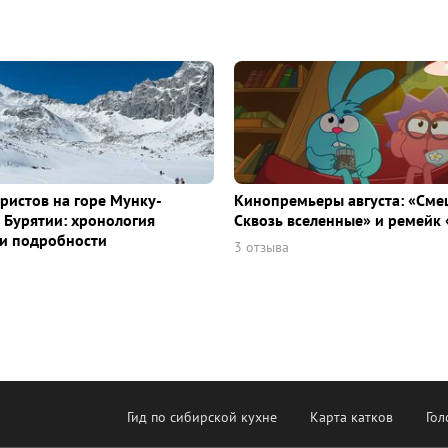
уристов на горе Мунку-
Кинопремьеры августа: «Сме
 Бурятии: хронология
Сквозь вселенные» и ремейк 
и подробности
3 отзыва
Гид по сибирской кухне
Карта катков
Гол