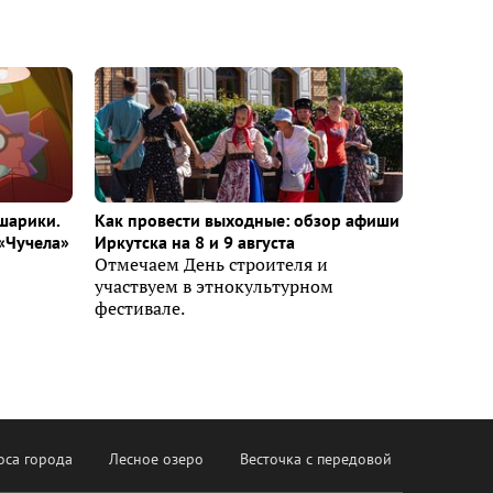
шарики.
Как провести выходные: обзор афиши
«Чучела»
Иркутска на 8 и 9 августа
Отмечаем День строителя и
участвуем в этнокультурном
фестивале.
оса города
Лесное озеро
Весточка с передовой