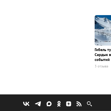
Гибель т
Сардык в
событий 
3 отзыва