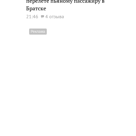
перелете пьяному пассажиру в
Братске
21:46
4 отзыва