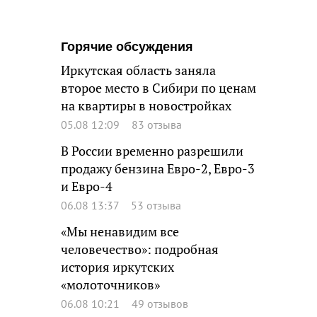
Горячие обсуждения
Иркутская область заняла
второе место в Сибири по ценам
на квартиры в новостройках
05.08 12:09
83 отзыва
В России временно разрешили
продажу бензина Евро-2, Евро-3
и Евро-4
06.08 13:37
53 отзыва
«Мы ненавидим все
человечество»: подробная
история иркутских
«молоточников»
06.08 10:21
49 отзывов