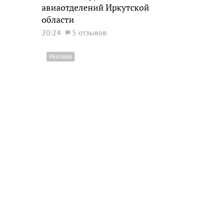
авиаотделений Иркутской
области
20:24
5 отзывов