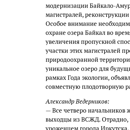
модернизации Байкало-Амур
магистралей, реконструкции
Особое внимание необходим
охране озера Байкал во врем
увеличения пропускной спос
участки этих магистралей пр
природоохранной территории
уникальное озеро для будущ
рамках Года экологии, объяв
совместную плодотворную ра
Александр Ведерников:
— Все четверо начальников 
выходцы из ВСЖД. Отрадно, 
уроженцем города Иркутска,