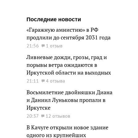
Последние новости
«Гаражную амнистию» в РФ
продлили до сентября 2031 года
21:56
1 отзыв
Ливневые дожди, грозы, град и
порывы ветра ожидаются в
Иркутской области на выходных
21:11
4 отзыва
Восьмилетние двойняшки Диана
и Даниил Луньковы пропали в
Иркутске
20:37
12 отзывов
В Качуге открыли новое здание
одного из крупнейших