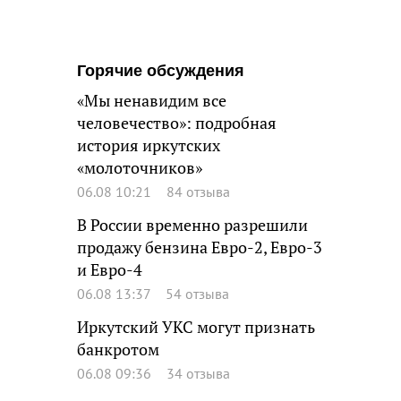
Горячие обсуждения
«Мы ненавидим все
человечество»: подробная
история иркутских
«молоточников»
06.08 10:21
84 отзыва
В России временно разрешили
продажу бензина Евро-2, Евро-3
и Евро-4
06.08 13:37
54 отзыва
Иркутский УКС могут признать
банкротом
06.08 09:36
34 отзыва