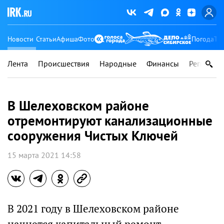
Новости
Статьи
Афиша
Фото
Погода
Ту
Лента
Происшествия
Народные
Финансы
Регионы
В Шелеховском районе
отремонтируют канализационные
сооружения Чистых Ключей
15 марта 2021 14:58
В 2021 году в Шелеховском районе