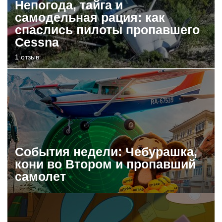
Непогода, тайга и
самодельная рация: как
спаслись пилоты пропавшего
Cessna
1 отзыв
События недели: Чебурашка,
кони во Втором и пропавший
самолет