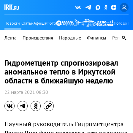
Новости
Статьи
Афиша
Фото
Погода
Ту
Лента
Происшествия
Народные
Финансы
Регионы
Гидрометцентр спрогнозировал
аномальное тепло в Иркутской
области в ближайшую неделю
22 марта 2021 08:30
Научный руководитель Гидрометцентра