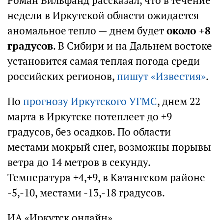
Роман Вильфанд рассказал, что в течение
недели в Иркутской области ожидается
аномальное тепло — днем будет
около +8
градусов
. В Сибири и на Дальнем востоке
установится самая теплая погода среди
российских регионов,
пишут «Известия»
.
По
прогнозу Иркутского УГМС
, днем 22
марта в Иркутске потеплеет до +9
градусов, без осадков. По области
местами мокрый снег, возможны порывы
ветра до 14 метров в секунду.
Температура +4,+9, в Катангском районе
-5,-10, местами -13,-18 градусов.
ИА «Иркутск онлайн»