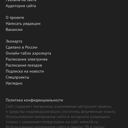
Аудитория сайта
О проекте
Написать редакции
Вакансии
Экокарта
Сделано в России
Онлайн-табло аэропорта
Расписание электричек
Расписание поездов
Подписка на новости
Спецпроекты
Наглядно
Политика конфиденциальности
Сайт содержит материалы, охраняемые авторским правом,
и средства индивидуализации (логотипы, фирменные знаки).
Использование материалов сайта в интернете разрешено
только с указанием гиперссылки на сайт www.irk.ru.
Использование материалов сайта в печати, ТВ и радио