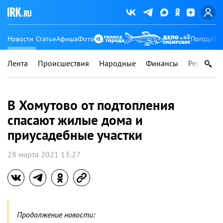
Новости
Статьи
Афиша
Фото
Погода
Ту
Лента
Происшествия
Народные
Финансы
Регионы
В Хомутово от подтопления
спасают жилые дома и
приусадебные участки
28 марта 2021 13:27
Продолжение новости: