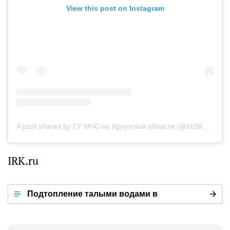
View this post on Instagram
A post shared by ГУ МЧС по Иркутской области (@irk38mchs)
IRK.ru
Подтопление талыми водами в
Иркутском районе — 2021