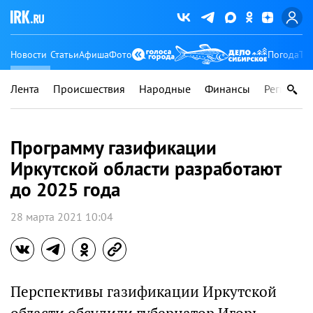
Новости
Статьи
Афиша
Фото
Погода
Ту
Лента
Происшествия
Народные
Финансы
Регионы
Программу газификации
Иркутской области разработают
до 2025 года
28 марта 2021 10:04
Перспективы газификации Иркутской