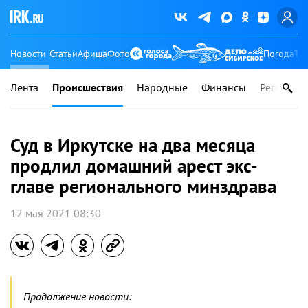
Новости
Статьи
Афиша
Фото
Погода
Ту
Лента
Происшествия
Народные
Финансы
Регионы
Суд в Иркутске на два месяца
продлил домашний арест экс-
главе регионального минздрава
12 мая 2021 08:30
Продолжение новости: