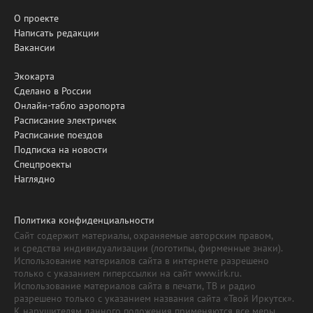
О проекте
Написать редакции
Вакансии
Экокарта
Сделано в России
Онлайн-табло аэропорта
Расписание электричек
Расписание поездов
Подписка на новости
Спецпроекты
Наглядно
Политика конфиденциальности
Сайт содержит материалы, охраняемые авторским правом,
и средства индивидуализации (логотипы, фирменные знаки).
Использование материалов сайта в интернете разрешено
только с указанием гиперссылки на сайт www.irk.ru.
Использование материалов сайта в печати, ТВ и радио
разрешено только с указанием названия сайта «Твой Иркутск».
К нарушителям данного положения применяются все меры,