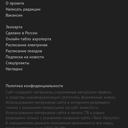
О проекте
Написать редакции
Вакансии
Экокарта
Сделано в России
Онлайн-табло аэропорта
Расписание электричек
Расписание поездов
Подписка на новости
Спецпроекты
Наглядно
Политика конфиденциальности
Сайт содержит материалы, охраняемые авторским правом,
и средства индивидуализации (логотипы, фирменные знаки).
Использование материалов сайта в интернете разрешено
только с указанием гиперссылки на сайт www.irk.ru.
Использование материалов сайта в печати, ТВ и радио
разрешено только с указанием названия сайта «Твой Иркутск».
К нарушителям данного положения применяются все меры,
предусмотренные ст. 1301 ГК РФ.