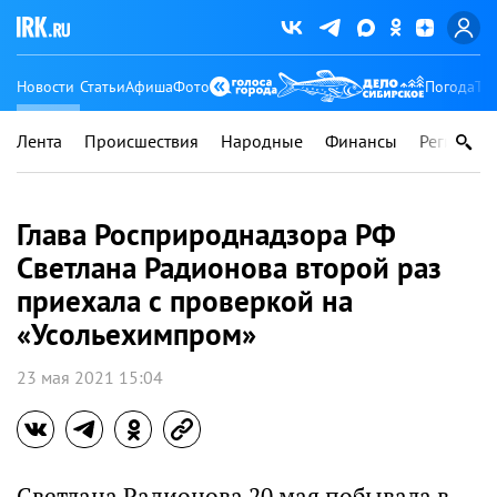
Новости
Статьи
Афиша
Фото
Погода
Ту
Лента
Происшествия
Народные
Финансы
Регионы
Глава Росприроднадзора РФ
Светлана Радионова второй раз
приехала с проверкой на
«Усольехимпром»
23 мая 2021 15:04
Светлана Радионова 20 мая побывала в