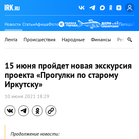
Новости
Статьи
Афиша
Фото
Погода
Ту
Лента
Происшествия
Народные
Финансы
Регионы
15 июня пройдет новая экскурсия
проекта «Прогулки по старому
Иркутску»
10 июня 2021 18:29
Продолжение новости: