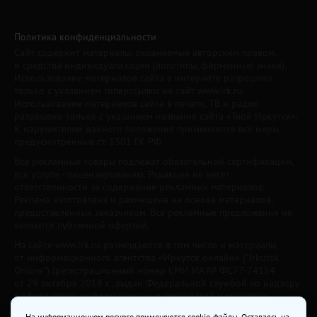
Политика конфиденциальности
Сайт содержит материалы, охраняемые авторским правом,
и средства индивидуализации (логотипы, фирменные знаки).
Использование материалов сайта в интернете разрешено
только с указанием гиперссылки на сайт www.irk.ru.
Использование материалов сайта в печати, ТВ и радио
разрешено только с указанием названия сайта «Твой Иркутск».
К нарушителям данного положения применяются все меры,
предусмотренные ст. 1301 ГК РФ.
Все рекламные товары подлежат обязательной сертификации,
все услуги - лицензированию. Редакция не несет
ответственности за содержание рекламных материалов.
Реклама изготовлена и размещена на основе материалов,
предоставленных заказчиком. Все рекламные предложения не
являются публичной офертой.
На сайте www.irk.ru размещаются в том числе и материалы
от информационного агентства «Иркутск онлайн» ("Irkutsk
Online") (регистрационный номер СМИ ИА № ФС77-74154
от 29 октября 2018 г., выдан Федеральной службой по надзору
в сфере связи, информационных технологий и массовых
коммуникаций) с соответствующей пометкой. Учредитель —
На информационном ресурсе применяются cookie-файлы. Оставаясь на