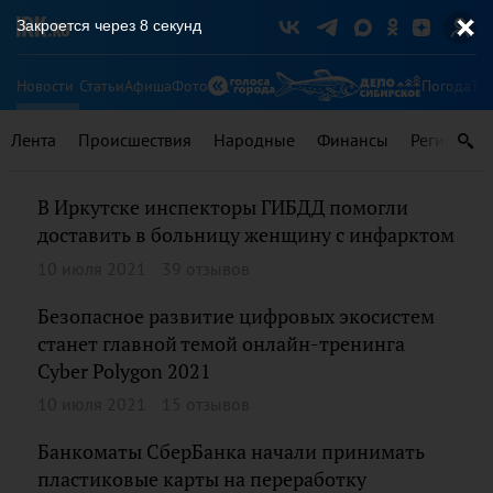
Закроется через
8
секунд
Новости
Статьи
Афиша
Фото
Погода
Ту
Лента
Происшествия
Народные
Финансы
Регионы
В Иркутске инспекторы ГИБДД помогли
доставить в больницу женщину с инфарктом
10 июля 2021
39 отзывов
Безопасное развитие цифровых экосистем
станет главной темой онлайн-тренинга
Cyber Polygon 2021
10 июля 2021
15 отзывов
Банкоматы СберБанка начали принимать
пластиковые карты на переработку