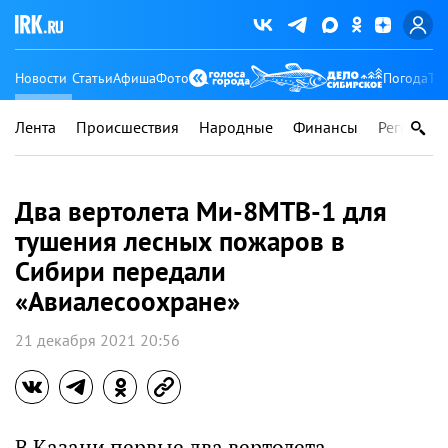
Новости
Статьи
Афиша
Фото
Погода
Ту
Лента
Происшествия
Народные
Финансы
Регионы
Два вертолета Ми-8МТВ-1 для
тушения лесных пожаров в
Сибири передали
«Авиалесоохране»
21 декабря 2021 20:56
В Казани первые два вертолета