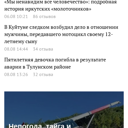
«Мы ненавидим все человечество»: подробная
история иркутских «молоточников»
06.08 10:21
86 отзывов
В Куйтуне следком возбудил дело в отношении
мужчины, передавшего мотоцикл своему 12-
летнему сыну
08.08 14:44
34 отзыва
Пятилетняя девочка погибла в результате
аварии в Тулунском районе
08.08 13:26
32 отзыва
Непогода, тайга и